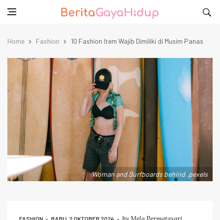
Home
Fashion
10 Fashion Item Wajib Dimiliki di Musim Panas
Woman and Surfboards behind .pexels
by
Mela Permatasari
FASHION
RABU, 2 OKTOBER 2024