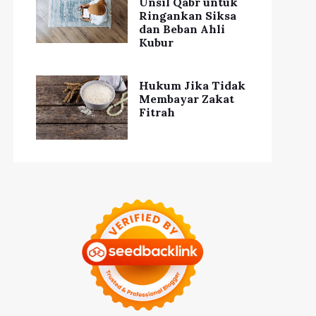
Unsil Qabr untuk
Ringankan Siksa
dan Beban Ahli
Kubur
Hukum Jika Tidak
Membayar Zakat
Fitrah
Rutin Berolahraga
ps Makeup Natural
Tingkatkan
ar Tetap Sehat dan
Kesehatan Tubuh dan
Cantik
Jiwa