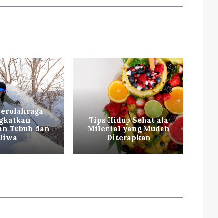
Berolahraga
gkatkan
Tips Hidup Sehat ala
Ti
an Tubuh dan
Milenial yang Mudah
ag
Jiwa
Diterapkan