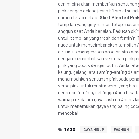
denim pink akan memberikan sentuhan y
pink dengan celana jeans hitam atau cel
namun tetap girly. 4.
Skirt Pleated Pin
tampilan yang girly namun tetap modern
anggun saat Anda berjalan. Padukan skir
untuk tampilan yang fresh dan feminin.
nude untuk menyeimbangkan tampilan A
diri untuk mengenakan pakaian pink sec
dengan menambahkan sentuhan pink pad
pink yang cocok dengan outfit Anda, ata
kalung, gelang, atau anting-anting dalam
menambahkan sentuhan pink pada penamp
serba pink untuk musim semi yang bis
ceria dan feminin, sehingga Anda bisa 
warna pink dalam gaya fashion Anda. J
untuk menemukan gaya yang paling coco
mencoba!
TAGS:
GAYA HIDUP
FASHION