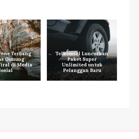
rone Terbang
Telkomsel Luncurkan
as Gunung
Paket Super
P
iral di Media
Unlimited untuk
Sosial
Pelanggan Baru
da