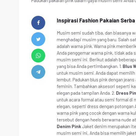
Padukan pakaian pink dalam gaya musim semi Anda u
Inspirasi Fashion Pakaian Serb
Musim semi sudah tiba, dan biasanya wa
menghadapi musim yang baru. Salah sat
adalah warna pink. Warna pink memberi
Anda penggemar warna pink, tidak ada 
musim semi ini. Berikut adalah beberap
yang bisa Anda pertimbangkan. 1.
Blus 
untuk musim semi. Anda dapat memilih b
lembut. Padukan blus pink dengan jeans
feminin. Tambahkan aksesori seperti ka
elegan pada tampilan Anda. 2.
Dress Pin
untuk acara formal atau semi formal di
elegan, seperti dress dengan potongan A
warna pink yang cocok dengan warna kul
tersebut dengan heels berwarna nude ata
Denim Pink
Jaket denim merupakan item
musim semi ini, Anda bisa memilih jake