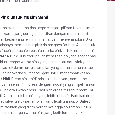
ntuk tampil fashionable.
a Pink untuk Musim Semi
rna-warna cerah dan segar menjadi pilihan favorit untuk
u warna yang sering diidentikan dengan musim semi
kan kesan yang feminin, manis, dan menyenangkan. Jika
salahnya memadukan pink dalam gaya fashion Anda untuk
a inspirasi fashion pakaian serba pink untuk musim semi
Warna Pink
Blus merupakan item fashion yang sangat pas
lus dengan warna pink yang cerah atau soft pink yang
 atau rok denim untuk tampilan yang kasual namun tetap
lung berwarna silver atau gold untuk menambah kesan
k Midi
Dress pink midi adalah pilihan yang sempurna
 musim semi. Pilih dress dengan model yang simpel namun
-line atau wrap dress. Pastikan dress tersebut memiliki
it Anda untuk tampilan yang lebih menarik. Padukan dress
u silver untuk penampilan yang lebih glamor. 3.
Jaket
 fashion yang tidak pernah ketinggalan zaman. Untuk
t denim dengan warna pink yang lebih feminin. Jaket