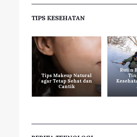
TIPS KESEHATAN
Rutin 
hat ala
Tips Makeup Natural
Tin
g Mudah
agar Tetap Sehat dan
Kesehat
an
Cantik