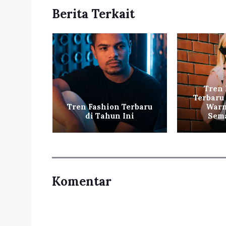
Berita Terkait
Tren 
n Musim
Terbaru
Pastel
Tren Fashion Terbaru
Warn
di Tahun Ini
Sema
Komentar