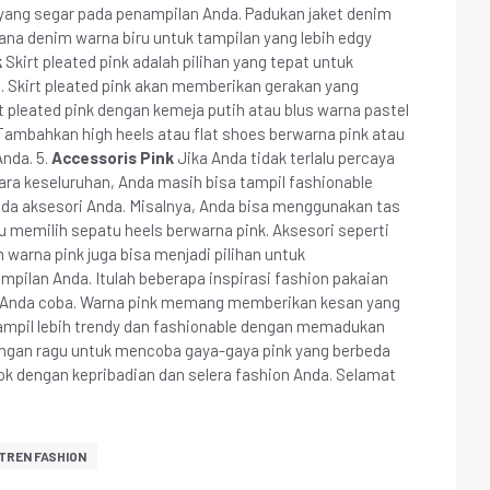
ang segar pada penampilan Anda. Padukan jaket denim
ana denim warna biru untuk tampilan yang lebih edgy
k
Skirt pleated pink adalah pilihan yang tepat untuk
. Skirt pleated pink akan memberikan gerakan yang
t pleated pink dengan kemeja putih atau blus warna pastel
 Tambahkan high heels atau flat shoes berwarna pink atau
nda. 5.
Accessoris Pink
Jika Anda tidak terlalu percaya
ara keseluruhan, Anda masih bisa tampil fashionable
a aksesori Anda. Misalnya, Anda bisa menggunakan tas
u memilih sepatu heels berwarna pink. Aksesori seperti
 warna pink juga bisa menjadi pilihan untuk
ilan Anda. Itulah beberapa inspirasi fashion pakaian
a Anda coba. Warna pink memang memberikan kesan yang
tampil lebih trendy dan fashionable dengan memadukan
angan ragu untuk mencoba gaya-gaya pink yang berbeda
k dengan kepribadian dan selera fashion Anda. Selamat
TREN FASHION