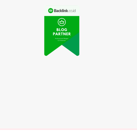
Video Drone Terbang
enemuan Terbaru:
di Atas Gunung
Baterai Isi Ulang
Merapi Viral di Media
lam Beberapa Detik
Sosial