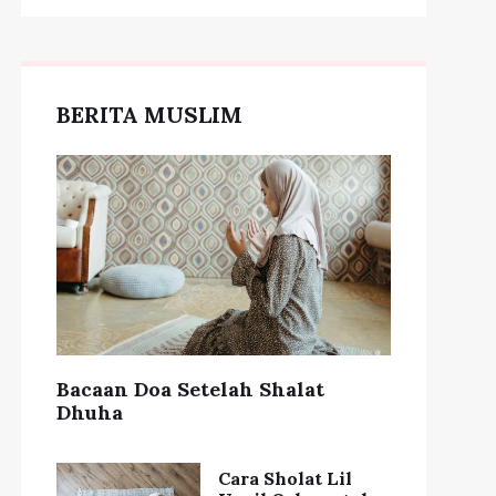
BERITA MUSLIM
Tren Model Tas
Terbaru 2021, Paduan
en Fashion Terbaru
Warna Langka
di Tahun Ini
Semakin Hits
Bacaan Doa Setelah Shalat
Dhuha
Cara Sholat Lil