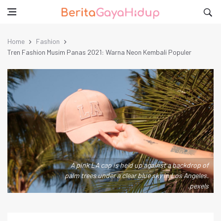
Home
Fashion
Tren Fashion Musim Panas 2021: Warna Neon Kembali Populer
A pink LA cap is held up against a backdrop of
palm trees under a clear blue sky in Los Angeles.
.pexels