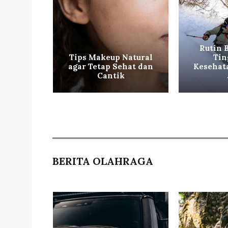
Rutin 
hat ala
Tips Makeup Natural
Tin
g Mudah
agar Tetap Sehat dan
Kesehat
an
Cantik
BERITA OLAHRAGA