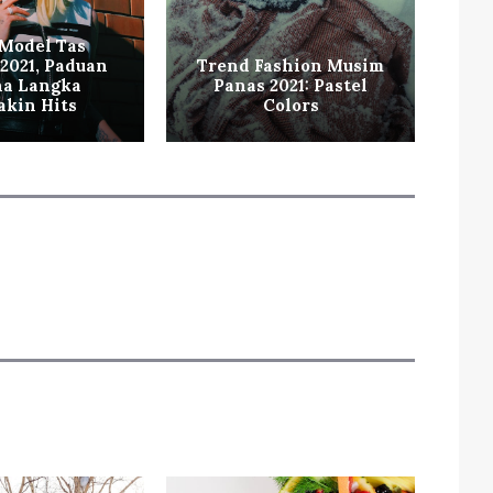
Model Tas
 2021, Paduan
Trend Fashion Musim
a Langka
Panas 2021: Pastel
Tr
kin Hits
Colors