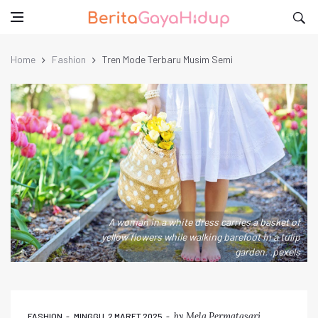
Home
Fashion
Tren Mode Terbaru Musim Semi
A woman in a white dress carries a basket of
yellow flowers while walking barefoot in a tulip
garden. .pexels
by
Mela Permatasari
FASHION
MINGGU, 2 MARET 2025