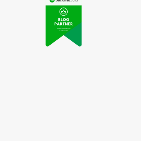
Video Drone Terbang
enemuan Terbaru:
di Atas Gunung
Baterai Isi Ulang
Merapi Viral di Media
lam Beberapa Detik
Sosial