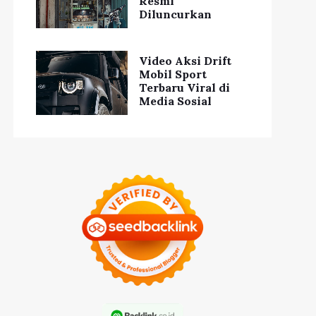
Resmi
Diluncurkan
Video Aksi Drift
Mobil Sport
Tren Model Tas
Terbaru Viral di
Terbaru 2021, Paduan
Media Sosial
en Fashion Terbaru
Warna Langka
di Tahun Ini
Semakin Hits