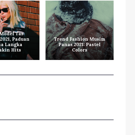
Model Tas
 2021, Paduan
Trend Fashion Musim
a Langka
Panas 2021: Pastel
Tr
kin Hits
Colors