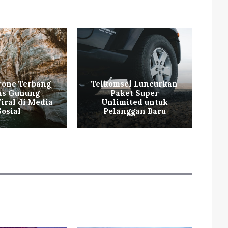
rone Terbang
Telkomsel Luncurkan
as Gunung
Paket Super
P
iral di Media
Unlimited untuk
Sosial
Pelanggan Baru
da