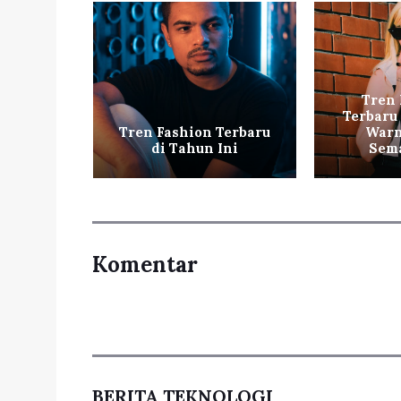
Tren 
n Musim
Terbaru
Pastel
Tren Fashion Terbaru
Warn
di Tahun Ini
Sema
Komentar
BERITA TEKNOLOGI