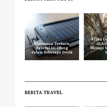
ncurkan
Video D
per
Penemuan Terbaru:
di At
untuk
Baterai Isi Ulang
Merapi V
Baru
dalam Beberapa Detik
BERITA TRAVEL