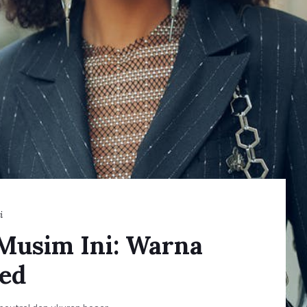
i
 Musim Ini: Warna
zed