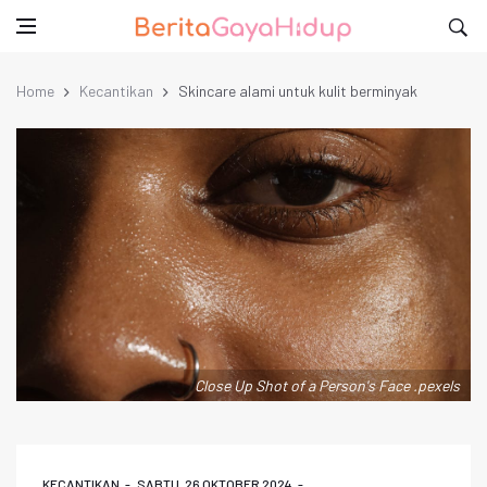
Home
Kecantikan
Skincare alami untuk kulit berminyak
Close Up Shot of a Person's Face .pexels
KECANTIKAN
SABTU, 26 OKTOBER 2024