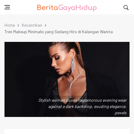
Home
Kecantikan
Tren Makeup Minimalis yang Sedang Hits di Kalangan Wanita
Stylish woman poses in glamorous evening wear
against a dark backdrop, exuding elegance.
.pexels