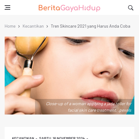
Home
Kecantikan
Tren Skincare 2021 yang Harus Anda Coba
Close-up of a woman applying a jade roller for
facial skin care treatment. .pexels
KECANTIKAN
SABTU, 16 NOVEMBER 2024