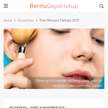
Home
Kecantikan
Tren Skincare Terbaru 2021
Close-up of a woman applying a jade roller for
facial skin care treatment. .pexels
KECANTIKAN
KAMIS, 14 NOVEMBER 2024