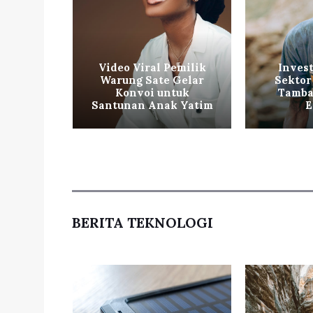
ol Baru
Video Viral Pemilik
Invest
untuk
Warung Sate Gelar
Sektor
kan
Konvoi untuk
Tamba
tas
Santunan Anak Yatim
E
BERITA TEKNOLOGI