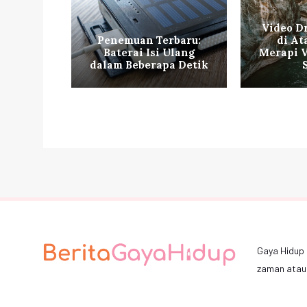
ncurkan
Video D
per
Penemuan Terbaru:
di At
untuk
Baterai Isi Ulang
Merapi V
Baru
dalam Beberapa Detik
Gaya Hidup 
zaman atau 