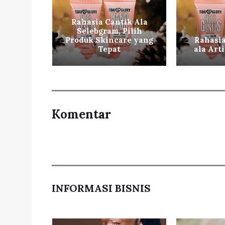
Rahasia Cantik Ala
Glowing
Selebgram, Pilih
gram
Produk Skincare yang
Rahasia
d!
Tepat
ala Art
Komentar
INFORMASI BISNIS