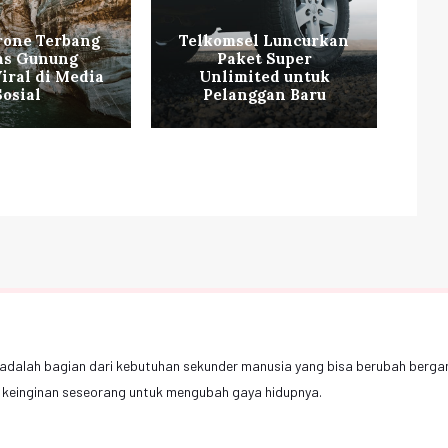
rone Terbang
Telkomsel Luncurkan
as Gunung
Paket Super
P
iral di Media
Unlimited untuk
Sosial
Pelanggan Baru
da
adalah bagian dari kebutuhan sekunder manusia yang bisa berubah berga
keinginan seseorang untuk mengubah gaya hidupnya.