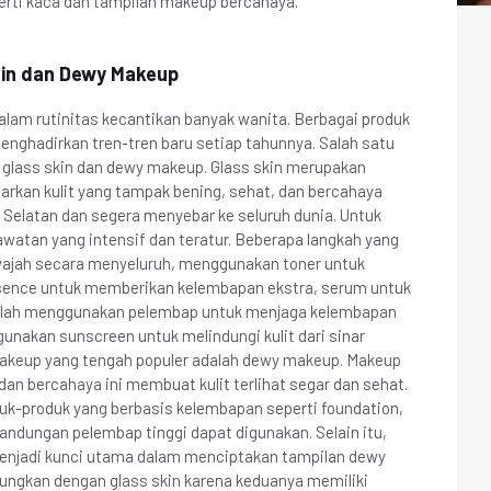
eperti kaca dan tampilan makeup bercahaya.
kin dan Dewy Makeup
alam rutinitas kecantikan banyak wanita. Berbagai produk
enghadirkan tren-tren baru setiap tahunnya. Salah satu
h glass skin dan dewy makeup. Glass skin merupakan
rkan kulit yang tampak bening, sehat, dan bercahaya
ea Selatan dan segera menyebar ke seluruh dunia. Untuk
awatan yang intensif dan teratur. Beberapa langkah yang
wajah secara menyeluruh, menggunakan toner untuk
ssence untuk memberikan kelembapan ekstra, serum untuk
adalah menggunakan pelembap untuk menjaga kelembapan
ggunakan sunscreen untuk melindungi kulit dari sinar
 makeup yang tengah populer adalah dewy makeup. Makeup
u dan bercahaya ini membuat kulit terlihat segar dan sehat.
uk-produk yang berbasis kelembapan seperti foundation,
 kandungan pelembap tinggi dapat digunakan. Selain itu,
 menjadi kunci utama dalam menciptakan tampilan dewy
ungkan dengan glass skin karena keduanya memiliki