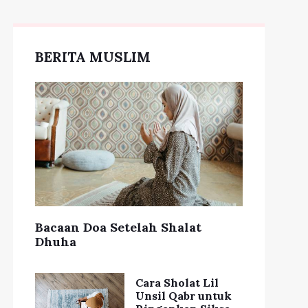
ahasia Cantik Ala
Selebgram, Pilih
oduk Skincare yang
Rahasia Kulit Sehat
BERITA MUSLIM
Tepat
ala Artis Hollywood
Bacaan Doa Setelah Shalat
Dhuha
Cara Sholat Lil
Unsil Qabr untuk