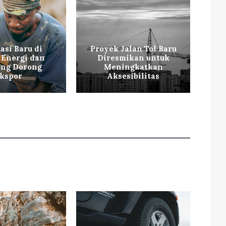
asi Baru di
Proyek Jalan Tol Baru
V
 Energi dan
Diresmikan untuk
W
ng Dorong
Meningkatkan
kspor
Aksesibilitas
Sa