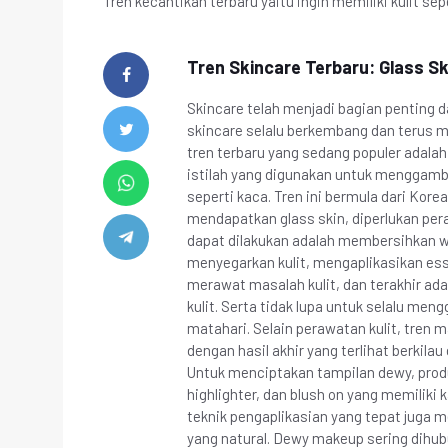
Tren kecantikan terbaru yaitu ingin memiliki kulit s
Tren Skincare Terbaru: Glass S
Skincare telah menjadi bagian penting d
skincare selalu berkembang dan terus m
tren terbaru yang sedang populer adala
istilah yang digunakan untuk menggamba
seperti kaca. Tren ini bermula dari Kor
mendapatkan glass skin, diperlukan per
dapat dilakukan adalah membersihkan 
menyegarkan kulit, mengaplikasikan e
merawat masalah kulit, dan terakhir 
kulit. Serta tidak lupa untuk selalu men
matahari. Selain perawatan kulit, tren
dengan hasil akhir yang terlihat berkila
Untuk menciptakan tampilan dewy, prod
highlighter, dan blush on yang memiliki
teknik pengaplikasian yang tepat juga
yang natural. Dewy makeup sering dihub