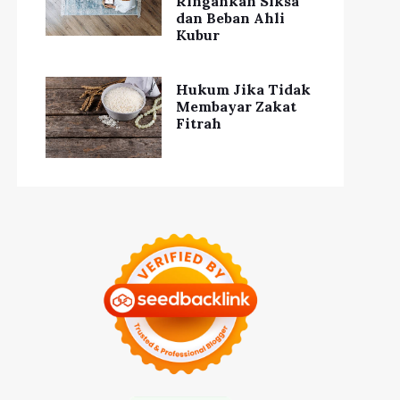
Ringankan Siksa
dan Beban Ahli
Kubur
ideo Viral Pemilik
Investasi Baru di
Hukum Jika Tidak
arung Sate Gelar
Sektor Energi dan
Membayar Zakat
Konvoi untuk
Tambang Dorong
Fitrah
ntunan Anak Yatim
Ekspor