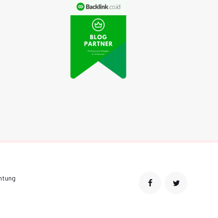
Video Drone Terbang
enemuan Terbaru:
di Atas Gunung
Baterai Isi Ulang
Merapi Viral di Media
lam Beberapa Detik
Sosial
ntung