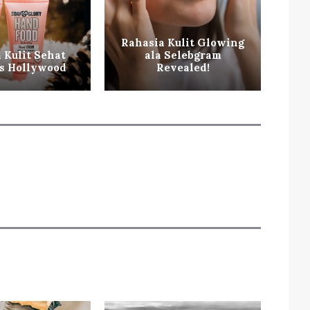
R
Rahasia Kulit Glowing
 Kulit Sehat
ala Selebgram
Pr
is Hollywood
Revealed!