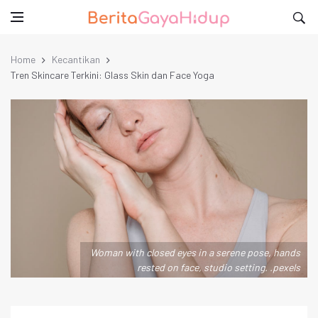
Home
Kecantikan
Tren Skincare Terkini: Glass Skin dan Face Yoga
Woman with closed eyes in a serene pose, hands
rested on face, studio setting. .pexels