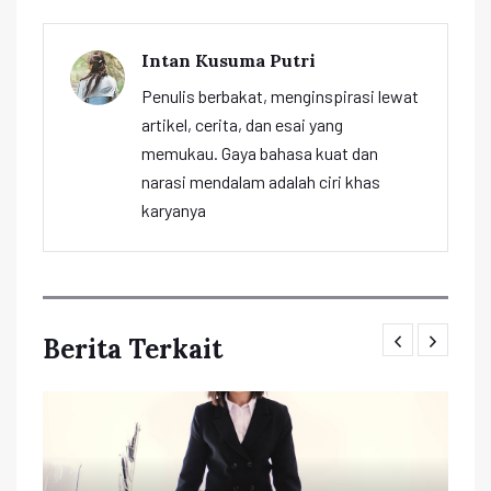
Intan Kusuma Putri
Penulis berbakat, menginspirasi lewat
artikel, cerita, dan esai yang
memukau. Gaya bahasa kuat dan
narasi mendalam adalah ciri khas
karyanya
Berita Terkait