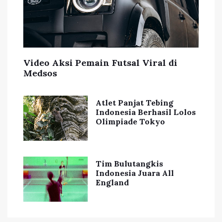
Video Aksi Pemain Futsal Viral di
Medsos
Atlet Panjat Tebing
Indonesia Berhasil Lolos
Olimpiade Tokyo
Tim Bulutangkis
Indonesia Juara All
England