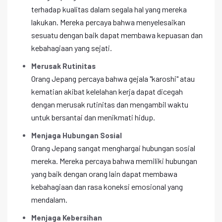
terhadap kualitas dalam segala hal yang mereka
lakukan. Mereka percaya bahwa menyelesaikan
sesuatu dengan baik dapat membawa kepuasan dan
kebahagiaan yang sejati.
Merusak Rutinitas
Orang Jepang percaya bahwa gejala "karoshi" atau
kematian akibat kelelahan kerja dapat dicegah
dengan merusak rutinitas dan mengambil waktu
untuk bersantai dan menikmati hidup.
Menjaga Hubungan Sosial
Orang Jepang sangat menghargai hubungan sosial
mereka. Mereka percaya bahwa memiliki hubungan
yang baik dengan orang lain dapat membawa
kebahagiaan dan rasa koneksi emosional yang
mendalam.
Menjaga Kebersihan