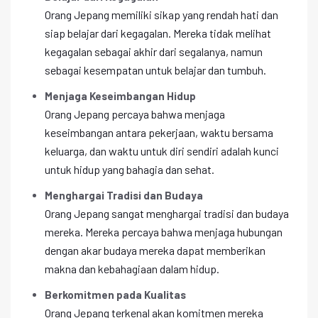
Orang Jepang memiliki sikap yang rendah hati dan
siap belajar dari kegagalan. Mereka tidak melihat
kegagalan sebagai akhir dari segalanya, namun
sebagai kesempatan untuk belajar dan tumbuh.
Menjaga Keseimbangan Hidup
Orang Jepang percaya bahwa menjaga
keseimbangan antara pekerjaan, waktu bersama
keluarga, dan waktu untuk diri sendiri adalah kunci
untuk hidup yang bahagia dan sehat.
Menghargai Tradisi dan Budaya
Orang Jepang sangat menghargai tradisi dan budaya
mereka. Mereka percaya bahwa menjaga hubungan
dengan akar budaya mereka dapat memberikan
makna dan kebahagiaan dalam hidup.
Berkomitmen pada Kualitas
Orang Jepang terkenal akan komitmen mereka