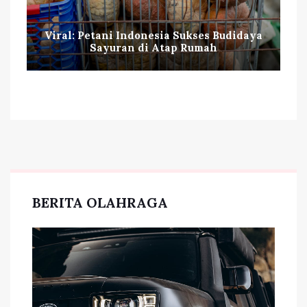
Viral: Petani Indonesia Sukses Budidaya
Sayuran di Atap Rumah
BERITA OLAHRAGA