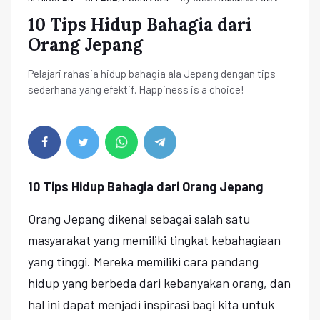
10 Tips Hidup Bahagia dari
Orang Jepang
Pelajari rahasia hidup bahagia ala Jepang dengan tips
sederhana yang efektif. Happiness is a choice!
10 Tips Hidup Bahagia dari Orang Jepang
Orang Jepang dikenal sebagai salah satu
masyarakat yang memiliki tingkat kebahagiaan
yang tinggi. Mereka memiliki cara pandang
hidup yang berbeda dari kebanyakan orang, dan
hal ini dapat menjadi inspirasi bagi kita untuk