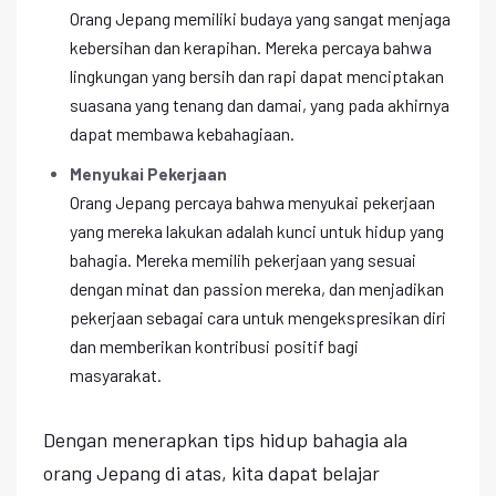
Orang Jepang memiliki budaya yang sangat menjaga
kebersihan dan kerapihan. Mereka percaya bahwa
lingkungan yang bersih dan rapi dapat menciptakan
suasana yang tenang dan damai, yang pada akhirnya
dapat membawa kebahagiaan.
Menyukai Pekerjaan
Orang Jepang percaya bahwa menyukai pekerjaan
yang mereka lakukan adalah kunci untuk hidup yang
bahagia. Mereka memilih pekerjaan yang sesuai
dengan minat dan passion mereka, dan menjadikan
pekerjaan sebagai cara untuk mengekspresikan diri
dan memberikan kontribusi positif bagi
masyarakat.
Dengan menerapkan tips hidup bahagia ala
orang Jepang di atas, kita dapat belajar