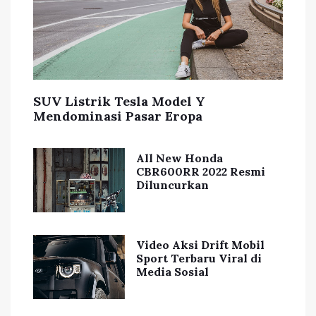
SUV Listrik Tesla Model Y
Mendominasi Pasar Eropa
All New Honda
CBR600RR 2022 Resmi
Diluncurkan
Video Aksi Drift Mobil
Sport Terbaru Viral di
Media Sosial