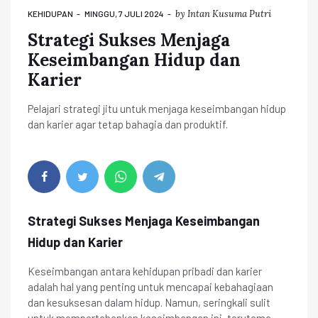
by
Intan Kusuma Putri
KEHIDUPAN
MINGGU, 7 JULI 2024
Strategi Sukses Menjaga
Keseimbangan Hidup dan
Karier
Pelajari strategi jitu untuk menjaga keseimbangan hidup
dan karier agar tetap bahagia dan produktif.
Strategi Sukses Menjaga Keseimbangan
Hidup dan Karier
Keseimbangan antara kehidupan pribadi dan karier
adalah hal yang penting untuk mencapai kebahagiaan
dan kesuksesan dalam hidup. Namun, seringkali sulit
untuk mempertahankan keseimbangan ini, terutama