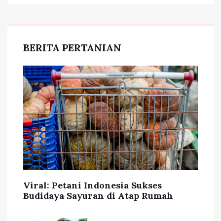
BERITA PERTANIAN
Viral: Petani Indonesia Sukses
Budidaya Sayuran di Atap Rumah