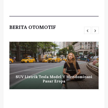
BERITA OTOMOTIF
SUV Listrik Tesla Model Y Mendominasi
Pasar Eropa