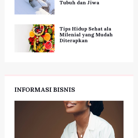
Tubuh dan Jiwa
Tips Hidup Sehat ala
Milenial yang Mudah
Diterapkan
INFORMASI BISNIS