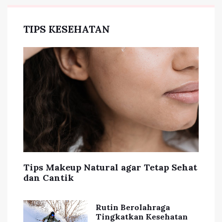
TIPS KESEHATAN
Tips Makeup Natural agar Tetap Sehat
dan Cantik
Rutin Berolahraga
Tingkatkan Kesehatan