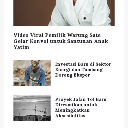
Video Viral Pemilik Warung Sate
Gelar Konvoi untuk Santunan Anak
Yatim
Investasi Baru di Sektor
Energi dan Tambang
Dorong Ekspor
Proyek Jalan Tol Baru
Diresmikan untuk
Meningkatkan
Aksesibilitas