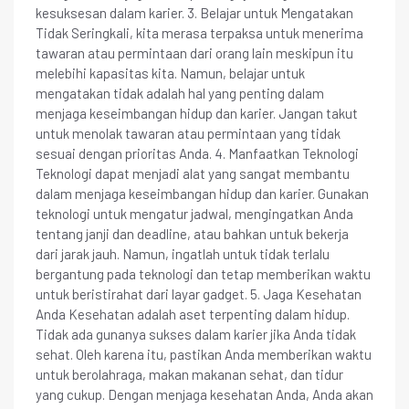
kesuksesan dalam karier. 3. Belajar untuk Mengatakan
Tidak Seringkali, kita merasa terpaksa untuk menerima
tawaran atau permintaan dari orang lain meskipun itu
melebihi kapasitas kita. Namun, belajar untuk
mengatakan tidak adalah hal yang penting dalam
menjaga keseimbangan hidup dan karier. Jangan takut
untuk menolak tawaran atau permintaan yang tidak
sesuai dengan prioritas Anda. 4. Manfaatkan Teknologi
Teknologi dapat menjadi alat yang sangat membantu
dalam menjaga keseimbangan hidup dan karier. Gunakan
teknologi untuk mengatur jadwal, mengingatkan Anda
tentang janji dan deadline, atau bahkan untuk bekerja
dari jarak jauh. Namun, ingatlah untuk tidak terlalu
bergantung pada teknologi dan tetap memberikan waktu
untuk beristirahat dari layar gadget. 5. Jaga Kesehatan
Anda Kesehatan adalah aset terpenting dalam hidup.
Tidak ada gunanya sukses dalam karier jika Anda tidak
sehat. Oleh karena itu, pastikan Anda memberikan waktu
untuk berolahraga, makan makanan sehat, dan tidur
yang cukup. Dengan menjaga kesehatan Anda, Anda akan