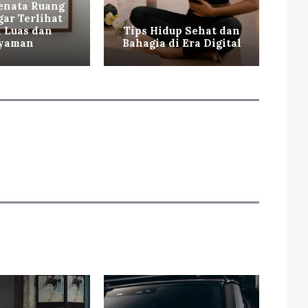
enata Ruang
gar Terlihat
 Luas dan
Tips Hidup Sehat dan
Ca
yaman
Bahagia di Era Digital