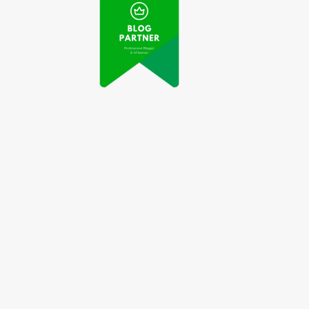
Cara Menata Ruang
Kecil agar Terlihat
ra Menyelaraskan
Lebih Luas dan
Hidup dan Karier
Nyaman