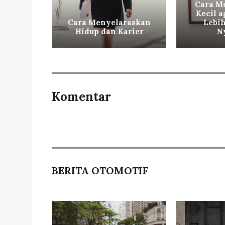
Cara M
Kecil a
hat dan
Cara Menyelaraskan
Lebih
 Digital
Hidup dan Karier
N
Komentar
BERITA OTOMOTIF