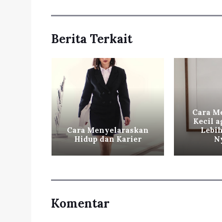
Berita Terkait
Cara M
Kecil a
hat dan
Cara Menyelaraskan
Lebih
 Digital
Hidup dan Karier
N
Komentar