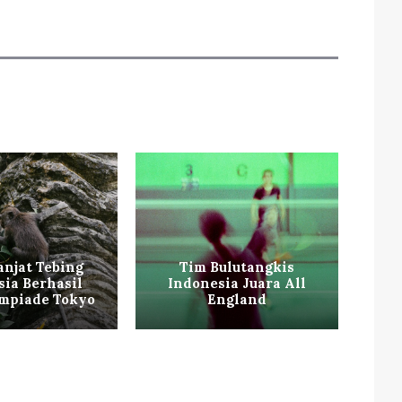
anjat Tebing
Tim Bulutangkis
sia Berhasil
Indonesia Juara All
V
impiade Tokyo
England
Fut