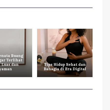
enata Ruang
gar Terlihat
 Luas dan
Tips Hidup Sehat dan
Ca
yaman
Bahagia di Era Digital