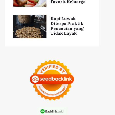
Favorit Keluarga
Kopi Luwak
Diterpa Praktik
Pencucian yang
Tidak Layak
Cara Menata Ruang
Kecil agar Terlihat
ra Menyelaraskan
Lebih Luas dan
Hidup dan Karier
Nyaman