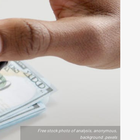
Free stock photo of analysis, anonymous,
background .pexels