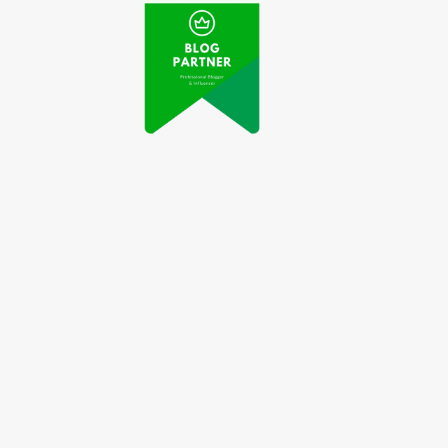
Atlet Panjat Tebing
ideo Aksi Pemain
Indonesia Berhasil
sal Viral di Medsos
Lolos Olimpiade Tokyo