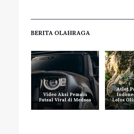
BERITA OLAHRAGA
ngkis
Atlet P
ra All
Video Aksi Pemain
Indone
d
Futsal Viral di Medsos
Lolos Ol