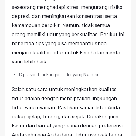
seseorang menghadapi stres, mengurangi risiko
depresi, dan meningkatkan konsentrasi serta
kemampuan berpikir. Namun, tidak semua
orang memiliki tidur yang berkualitas. Berikut ini
beberapa tips yang bisa membantu Anda
menjaga kualitas tidur untuk kesehatan mental
yang lebih baik:
Ciptakan Lingkungan Tidur yang Nyaman
Salah satu cara untuk meningkatkan kualitas
tidur adalah dengan menciptakan lingkungan
tidur yang nyaman. Pastikan kamar tidur Anda
cukup gelap, tenang, dan sejuk. Gunakan juga
kasur dan bantal yang sesuai dengan preferensi
Anda sehingga Anda dapat tidur nyenyak tanpa