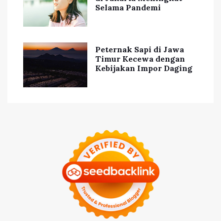
Selama Pandemi
Peternak Sapi di Jawa
Timur Kecewa dengan
Kebijakan Impor Daging