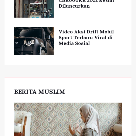
CBR600RR 2022 Resmi
Diluncurkan
Video Aksi Drift Mobil
Sport Terbaru Viral di
Media Sosial
BERITA MUSLIM