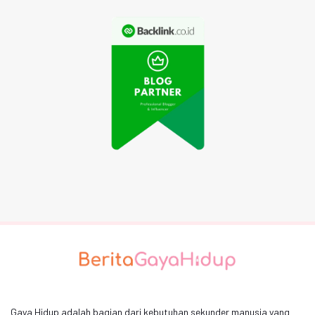
Gaya Hidup adalah bagian dari kebutuhan sekunder manusia yang