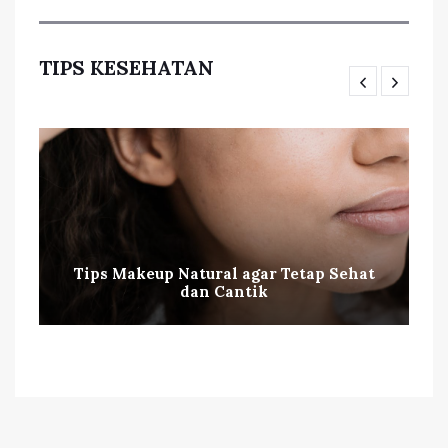
TIPS KESEHATAN
Tips Makeup Natural agar Tetap Sehat
dan Cantik