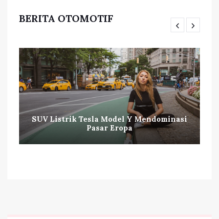
BERITA OTOMOTIF
SUV Listrik Tesla Model Y Mendominasi
Pasar Eropa