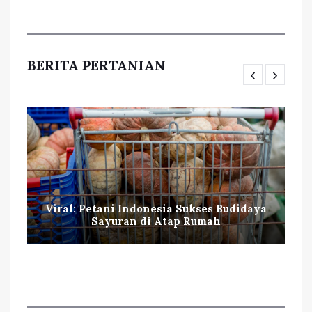
BERITA PERTANIAN
Viral: Petani Indonesia Sukses Budidaya
Sayuran di Atap Rumah