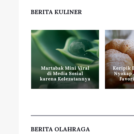
BERITA KULINER
iterpa
Martabak Mini Viral
Keripik 
cucian
di Media Sosial
Nyokap 
Layak
karena Kelezatannya
Favor
BERITA OLAHRAGA