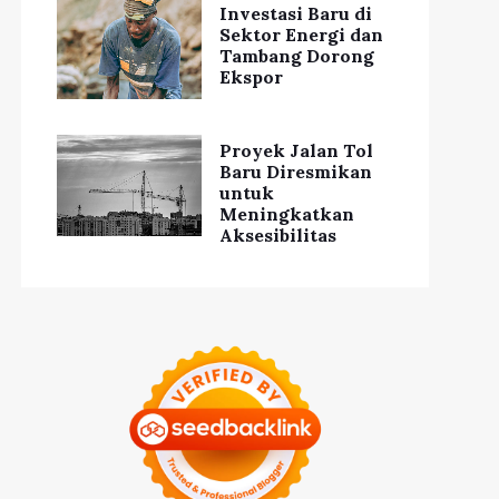
Investasi Baru di
Sektor Energi dan
Tambang Dorong
Ekspor
Proyek Jalan Tol
Baru Diresmikan
untuk
Waspada, 5 Makanan
Meningkatkan
tos Kesehatan yang
Sehat Ini Ternyata
Perlu Diketahui
Dapat Memicu Alergi
Aksesibilitas