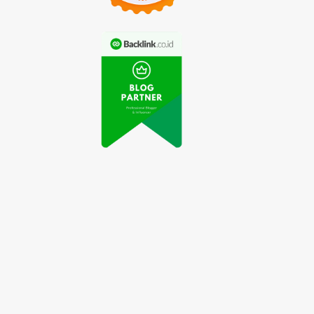
rtabak Mini Viral
Keripik Balado Buatan
di Media Sosial
Nyokap Jadi Cemilan
rena Kelezatannya
Favorit Keluarga