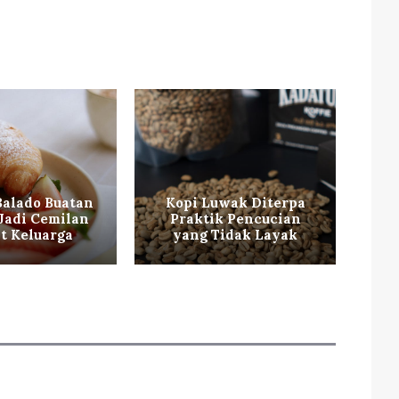
Balado Buatan
Kopi Luwak Diterpa
Ma
Jadi Cemilan
Praktik Pencucian
it Keluarga
yang Tidak Layak
ka