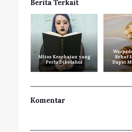
Berita Terkait
utar
enarkah
Waspada
 Bikin
Mitos Kesehatan yang
Sehat 
?
Perlu Diketahui
Dapat M
Komentar