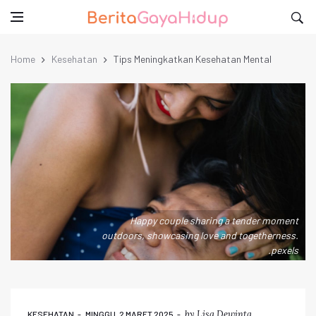
Home
Kesehatan
Tips Meningkatkan Kesehatan Mental
Happy couple sharing a tender moment
outdoors, showcasing love and togetherness.
.pexels
by
Lisa Dewinta
KESEHATAN
MINGGU, 2 MARET 2025