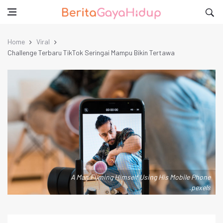
Home
Viral
Challenge Terbaru TikTok Seringai Mampu Bikin Tertawa
A Man Filming Himself Using His Mobile Phone
.pexels