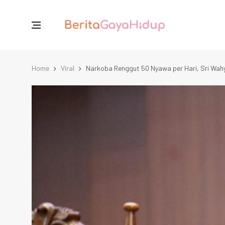
Home
Viral
Narkoba Renggut 50 Nyawa per Hari, Sri Wahy