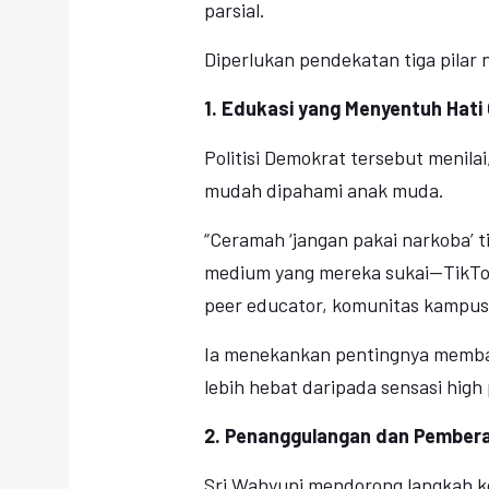
parsial.
Diperlukan pendekatan tiga pilar 
1. Edukasi yang Menyentuh Hati
Politisi Demokrat tersebut menil
mudah dipahami anak muda.
“Ceramah ‘jangan pakai narkoba’ t
medium yang mereka sukai—TikTok,
peer educator, komunitas kampus,
Ia menekankan pentingnya memb
lebih hebat daripada sensasi high 
2. Penanggulangan dan Pember
Sri Wahyuni mendorong langkah ko