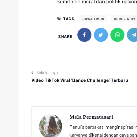
komitmen moral dan politik nasi
TAGS:
JAWA TIMUR
DPRD JATIM
SHARE :
Sebelumnya
Video TikTok Viral 'Dance Challenge' Terbaru
Mela Permatasari
Penulis berbakat, menginspirasi m
karyanya dikenal dengan gaya ba