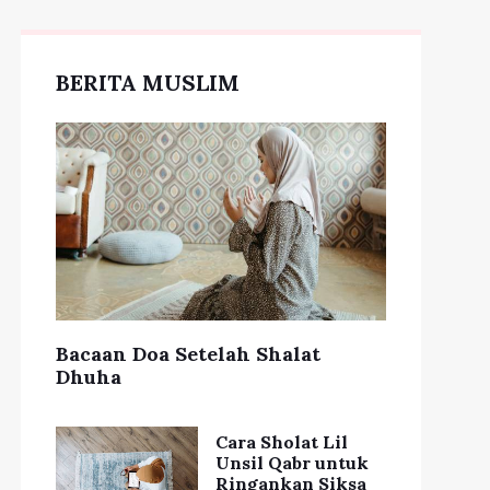
BERITA MUSLIM
ideo TikTok Viral
Video Lucu Kucing
'Dance Challenge'
Bermain Boneka Viral
Terbaru
di Media Sosial
Bacaan Doa Setelah Shalat
Dhuha
Cara Sholat Lil
Unsil Qabr untuk
Ringankan Siksa