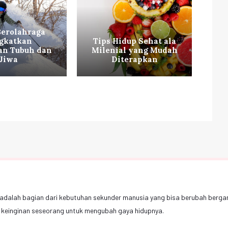
Berolahraga
gkatkan
Tips Hidup Sehat ala
Ti
an Tubuh dan
Milenial yang Mudah
ag
Jiwa
Diterapkan
adalah bagian dari kebutuhan sekunder manusia yang bisa berubah berga
keinginan seseorang untuk mengubah gaya hidupnya.