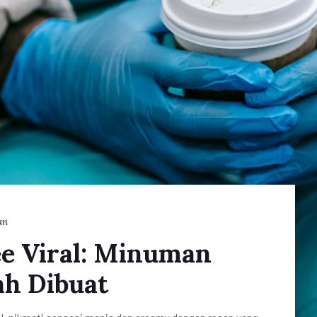
an
ee Viral: Minuman
h Dibuat