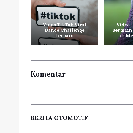
 Film
Video TikTok Viral
Video 
g Lagi
'Dance Challenge'
Bermain 
flix
Terbaru
di Me
Komentar
BERITA OTOMOTIF