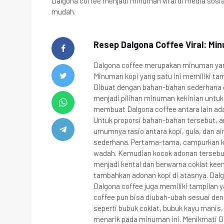
Dalgona coffee menjadi minuman viral di media sosi
mudah.
Resep Dalgona Coffee Viral: Mi
Dalgona coffee merupakan minuman yang 
Minuman kopi yang satu ini memiliki tam
Dibuat dengan bahan-bahan sederhana 
menjadi pilihan minuman kekinian untuk
membuat Dalgona coffee antara lain adala
Untuk proporsi bahan-bahan tersebut, 
umumnya rasio antara kopi, gula, dan ai
sederhana. Pertama-tama, campurkan ko
wadah. Kemudian kocok adonan tersebu
menjadi kental dan berwarna coklat keem
tambahkan adonan kopi di atasnya. Dalgo
Dalgona coffee juga memiliki tampilan 
coffee pun bisa diubah-ubah sesuai de
seperti bubuk coklat, bubuk kayu man
menarik pada minuman ini. Menikmati 