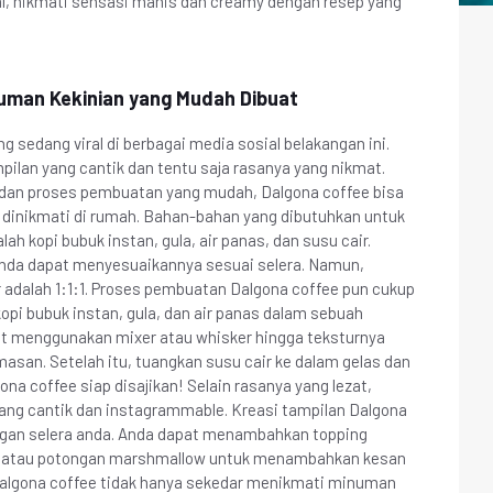
al, nikmati sensasi manis dan creamy dengan resep yang
numan Kekinian yang Mudah Dibuat
sedang viral di berbagai media sosial belakangan ini.
pilan yang cantik dan tentu saja rasanya yang nikmat.
dan proses pembuatan yang mudah, Dalgona coffee bisa
 dinikmati di rumah. Bahan-bahan yang dibutuhkan untuk
h kopi bubuk instan, gula, air panas, dan susu cair.
anda dapat menyesuaikannya sesuai selera. Namun,
r adalah 1:1:1. Proses pembuatan Dalgona coffee pun cukup
pi bubuk instan, gula, dan air panas dalam sebuah
t menggunakan mixer atau whisker hingga teksturnya
asan. Setelah itu, tuangkan susu cair ke dalam gelas dan
na coffee siap disajikan! Selain rasanya yang lezat,
yang cantik dan instagrammable. Kreasi tampilan Dalgona
ngan selera anda. Anda dapat menambahkan topping
is, atau potongan marshmallow untuk menambahkan kesan
Dalgona coffee tidak hanya sekedar menikmati minuman