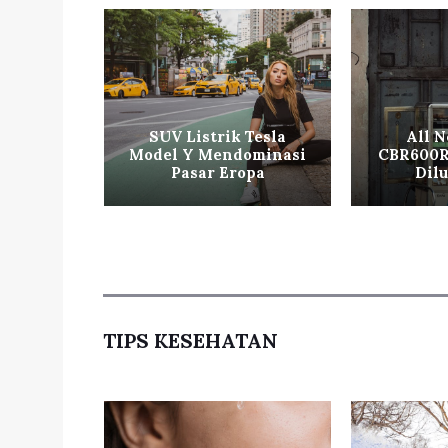
ft Mobil
SUV Listrik Tesla
All 
Viral di
Model Y Mendominasi
CBR600R
ial
Pasar Eropa
Dil
TIPS KESEHATAN