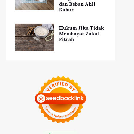
dan Beban Ahli
Kubur
Hukum Jika Tidak
Membayar Zakat
Fitrah
SUV Listrik Tesla
All New Honda
del Y Mendominasi
CBR600RR 2022 Resmi
Pasar Eropa
Diluncurkan