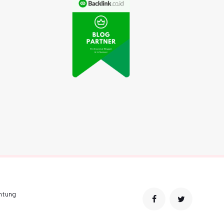
Rutin Berolahraga
ps Makeup Natural
Tingkatkan
ar Tetap Sehat dan
Kesehatan Tubuh dan
Cantik
Jiwa
ntung