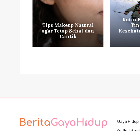
Rutin 
hat ala
Tips Makeup Natural
Tin
g Mudah
agar Tetap Sehat dan
Kesehat
an
Cantik
Gaya Hidup 
zaman atau 