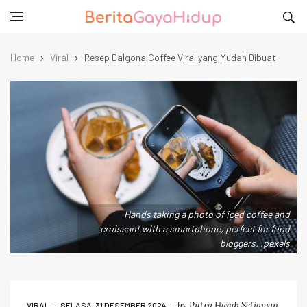
Home
Viral
Resep Dalgona Coffee Viral yang Mudah Dibuat
Hands taking a photo of iced coffee and
croissant with a smartphone, perfect for food
bloggers. .pexels
by
Putra Handi Setiawan
VIRAL
SELASA, 31 DESEMBER 2024