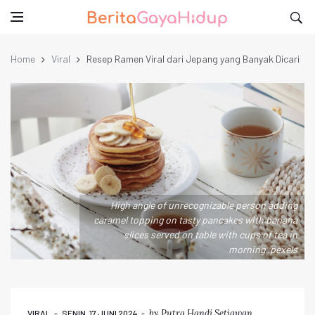
Home
Viral
Resep Ramen Viral dari Jepang yang Banyak Dicari
High angle of unrecognizable person adding
caramel topping on tasty pancakes with banana
slices served on table with cups of tea in
morning .pexels
by
Putra Handi Setiawan
VIRAL
SENIN, 17 JUNI 2024