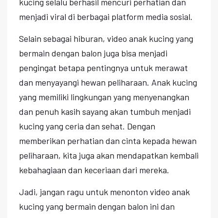
kucing selalu berhasil mencuri perhatian dan
menjadi viral di berbagai platform media sosial.
Selain sebagai hiburan, video anak kucing yang
bermain dengan balon juga bisa menjadi
pengingat betapa pentingnya untuk merawat
dan menyayangi hewan peliharaan. Anak kucing
yang memiliki lingkungan yang menyenangkan
dan penuh kasih sayang akan tumbuh menjadi
kucing yang ceria dan sehat. Dengan
memberikan perhatian dan cinta kepada hewan
peliharaan, kita juga akan mendapatkan kembali
kebahagiaan dan keceriaan dari mereka.
Jadi, jangan ragu untuk menonton video anak
kucing yang bermain dengan balon ini dan