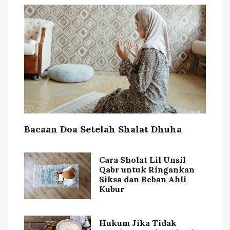
Bacaan Doa Setelah Shalat Dhuha
Cara Sholat Lil Unsil
Qabr untuk Ringankan
Siksa dan Beban Ahli
Kubur
Hukum Jika Tidak