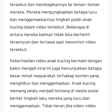
tersebut dan membagikannya ke teman-teman
mereka. Mereka mengungkapkan betapa lucu
dan menggemaskannya tingkah polah anak
kucing dalam video tersebut. Beberapa di
antara mereka bahkan tidak bisa berhenti
tersenyum dan tertawa saat menonton video
tersebut.
Keberhasilan video anak kucing bermain dengan
balon menjadi viral ini juga menunjukkan betapa
besar minat masyarakat terhadap konten yang
menghibur dan menggemaskan. Anak kucing
memang selalu menjadi bintang di media sosial
berkat tingkah laku mereka yang lucu dan
menggemaskan. Tidak heran jika video-video