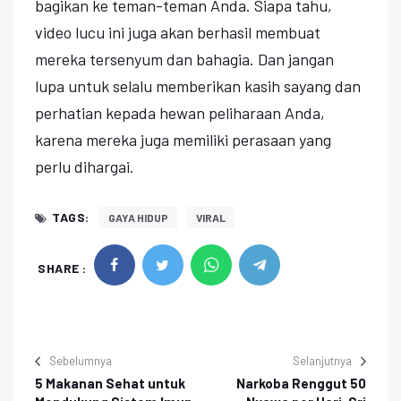
bagikan ke teman-teman Anda. Siapa tahu,
video lucu ini juga akan berhasil membuat
mereka tersenyum dan bahagia. Dan jangan
lupa untuk selalu memberikan kasih sayang dan
perhatian kepada hewan peliharaan Anda,
karena mereka juga memiliki perasaan yang
perlu dihargai.
TAGS:
GAYA HIDUP
VIRAL
SHARE :
Sebelumnya
Selanjutnya
5 Makanan Sehat untuk
Narkoba Renggut 50