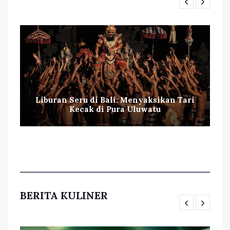
Liburan Seru di Bali: Menyaksikan Tari
Kecak di Pura Uluwatu
BERITA KULINER