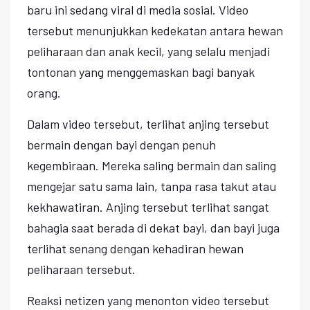
baru ini sedang viral di media sosial. Video
tersebut menunjukkan kedekatan antara hewan
peliharaan dan anak kecil, yang selalu menjadi
tontonan yang menggemaskan bagi banyak
orang.
Dalam video tersebut, terlihat anjing tersebut
bermain dengan bayi dengan penuh
kegembiraan. Mereka saling bermain dan saling
mengejar satu sama lain, tanpa rasa takut atau
kekhawatiran. Anjing tersebut terlihat sangat
bahagia saat berada di dekat bayi, dan bayi juga
terlihat senang dengan kehadiran hewan
peliharaan tersebut.
Reaksi netizen yang menonton video tersebut