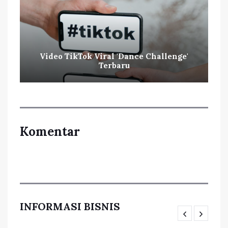
Video TikTok Viral 'Dance Challenge'
Terbaru
Komentar
INFORMASI BISNIS