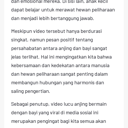
dan emosional mereka. Di sisi lain, anak kecil
dapat belajar untuk merawat hewan peliharaan
dan menjadi lebih bertanggung jawab.
Meskipun video tersebut hanya berdurasi
singkat, namun pesan positif tentang
persahabatan antara anjing dan bayi sangat
jelas terlihat. Hal ini mengingatkan kita bahwa
kebersamaan dan kedekatan antara manusia
dan hewan peliharaan sangat penting dalam
membangun hubungan yang harmonis dan
saling pengertian.
Sebagai penutup, video lucu anjing bermain
dengan bayi yang viral di media sosial ini
merupakan pengingat bagi kita semua akan