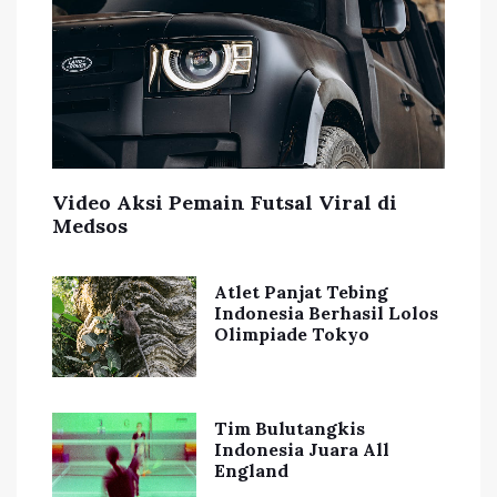
Video Aksi Pemain Futsal Viral di
Medsos
Atlet Panjat Tebing
Indonesia Berhasil Lolos
Olimpiade Tokyo
Tim Bulutangkis
Indonesia Juara All
England