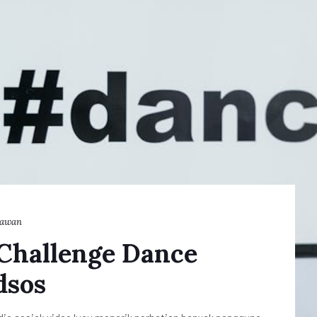
iawan
 Challenge Dance
dsos