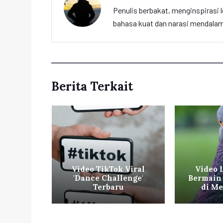
Penulis berbakat, menginspirasi l
bahasa kuat dan narasi mendalam 
Berita Terkait
 Film
Video TikTok Viral
Video 
g Lagi
'Dance Challenge'
Bermain 
flix
Terbaru
di Me