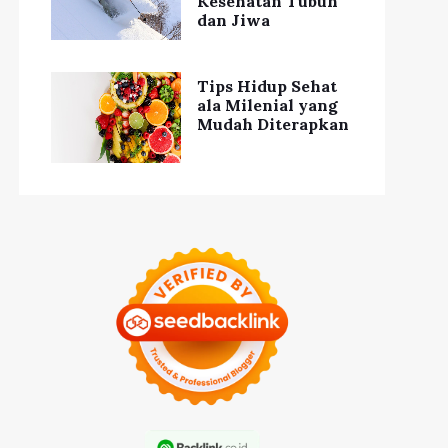
Kesehatan Tubuh
dan Jiwa
Tips Hidup Sehat
ala Milenial yang
Mudah Diterapkan
ideo TikTok Viral
Video Lucu Kucing
'Dance Challenge'
Bermain Boneka Viral
Terbaru
di Media Sosial