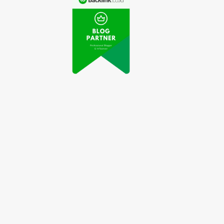
Atlet Panjat Tebing
ideo Aksi Pemain
Indonesia Berhasil
sal Viral di Medsos
Lolos Olimpiade Tokyo