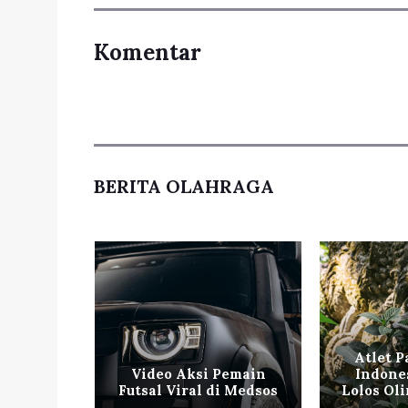
Komentar
BERITA OLAHRAGA
ngkis
Atlet P
ra All
Video Aksi Pemain
Indone
d
Futsal Viral di Medsos
Lolos Ol