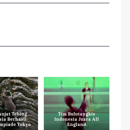
anjat Tebing
Tim Bulutangkis
sia Berhasil
Indonesia Juara All
V
impiade Tokyo
England
Fut