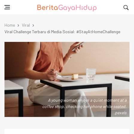
Home
Viral
Viral Challenge Terbaru di Media Sosial: #StayAtHomeChallenge
A young woman enjoys a quiet moment at a
coffee shop, checking her phone while seated.
.pexels